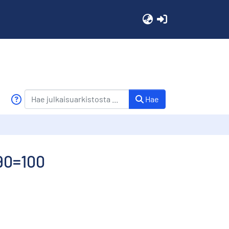
(current)
Hae
990=100