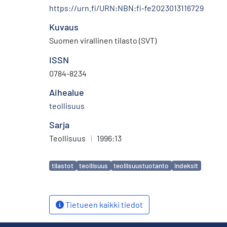
https://urn.fi/URN:NBN:fi-fe2023013116729
Kuvaus
Suomen virallinen tilasto (SVT)
ISSN
0784-8234
Aihealue
teollisuus
Sarja
Teollisuus
|
1996:13
Avainsanat
tilastot
teollisuus
teollisuustuotanto
indeksit
Tietueen kaikki tiedot