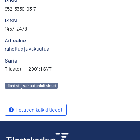
ISBN
952-5350-03-7
ISSN
1457-2478
Aihealue
rahoitus ja vakuutus
Sarja
Tilastot
|
2001:1 SVT
Avainsanat
tilastot
vakuutuslaitokset
Tietueen kaikki tiedot