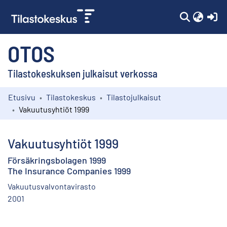
(c
OTOS
Tilastokeskuksen julkaisut verkossa
Etusivu
Tilastokeskus
Tilastojulkaisut
Kokoelmat
Vakuutusyhtiöt 1999
Selaa
Vakuutusyhtiöt 1999
Försäkringsbolagen 1999
The Insurance Companies 1999
Vakuutusvalvontavirasto
2001