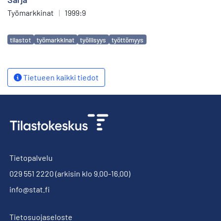
Työmarkkinat
|
1999:9
Avainsanat
tilastot
työmarkkinat
työllisyys
työttömyys
Tietueen kaikki tiedot
Tietopalvelu
029 551 2220
(arkisin klo 9.00-16.00)
info@stat.fi
Tietosuojaseloste