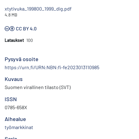
xtytivuka_199800_1999_dig.pdf
4.8 MB
CC BY 4.0
Lataukset
100
Pysyvä osoite
https://urn.fi/URN:NBN:fi-fe2023013110985
Kuvaus
Suomen virallinen tilasto (SVT)
ISSN
0785-658X
Aihealue
työmarkkinat
Sarja