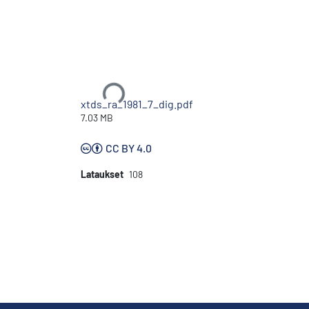
Ladataan...
xtds_ra_1981_7_dig.pdf
7.03 MB
CC BY 4.0
Lataukset
108