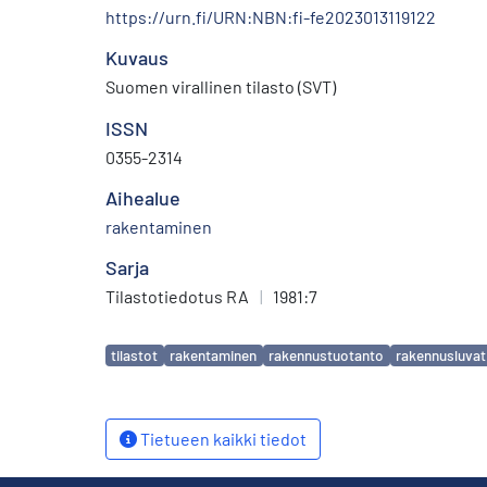
https://urn.fi/URN:NBN:fi-fe2023013119122
Kuvaus
Suomen virallinen tilasto (SVT)
ISSN
0355-2314
Aihealue
rakentaminen
Sarja
Tilastotiedotus RA
|
1981:7
Avainsanat
tilastot
rakentaminen
rakennustuotanto
rakennusluvat
Tietueen kaikki tiedot