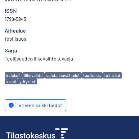
ISSN
1798-5943
Aihealue
teollisuus
Sarja
Teollisuuden liikevaihtokuvaaja
Avainsanat
indeksit
liikevaihto
suhdannevaihtelut
teollisuus
toimialat
vienti
yritykset
Tietueen kaikki tiedot