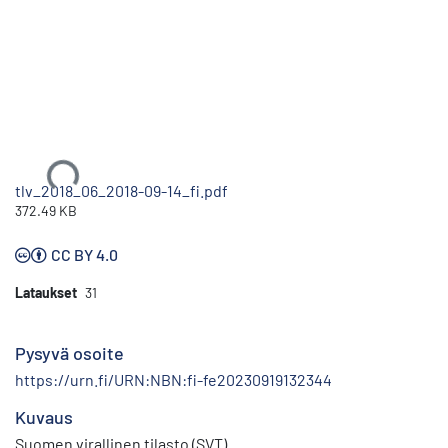
Ladataan...
tlv_2018_06_2018-09-14_fi.pdf
372.49 KB
CC BY 4.0
Lataukset
31
Pysyvä osoite
https://urn.fi/URN:NBN:fi-fe20230919132344
Kuvaus
Suomen virallinen tilasto (SVT)