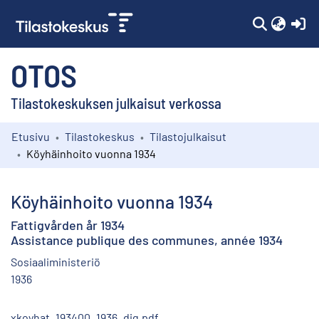
(c
OTOS
Tilastokeskuksen julkaisut verkossa
Etusivu
Tilastokeskus
Tilastojulkaisut
Kokoelmat
Köyhäinhoito vuonna 1934
Selaa
Köyhäinhoito vuonna 1934
Fattigvården år 1934
Assistance publique des communes, année 1934
Sosiaaliministeriö
1936
xkoyhat_193400_1936_dig.pdf