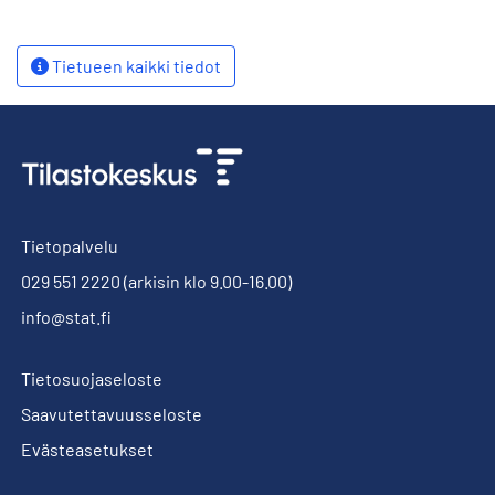
Tietueen kaikki tiedot
Tietopalvelu
029 551 2220
(arkisin klo 9.00-16.00)
info@stat.fi
Tietosuojaseloste
Saavutettavuusseloste
Evästeasetukset