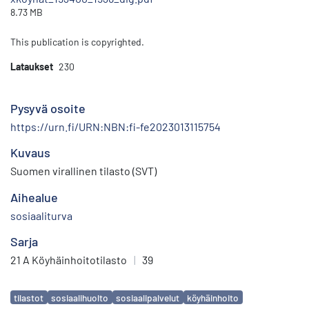
8.73 MB
This publication is copyrighted.
Lataukset
230
Pysyvä osoite
https://urn.fi/URN:NBN:fi-fe2023013115754
Kuvaus
Suomen virallinen tilasto (SVT)
Aihealue
sosiaaliturva
Sarja
21 A Köyhäinhoitotilasto
|
39
Avainsanat
tilastot
sosiaalihuolto
sosiaalipalvelut
köyhäinhoito