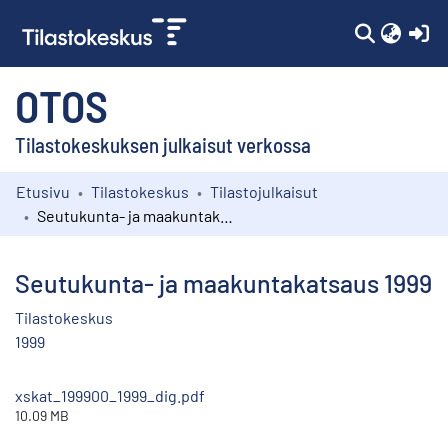
(c
OTOS
Tilastokeskuksen julkaisut verkossa
Etusivu
Tilastokeskus
Tilastojulkaisut
Kokoelmat
Seutukunta- ja maakuntakatsaus 1999
Selaa
Seutukunta- ja maakuntakatsaus 1999
Tilastokeskus
1999
xskat_199900_1999_dig.pdf
10.09 MB