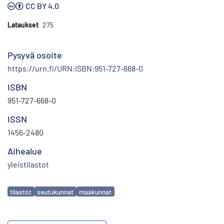
CC BY 4.0
Lataukset
275
Pysyvä osoite
https://urn.fi/URN:ISBN:951-727-668-0
ISBN
951-727-668-0
ISSN
1456-2480
Aihealue
yleistilastot
Avainsanat
tilastot
seutukunnat
maakunnat