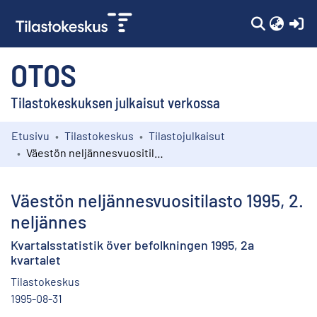
(c
OTOS
Tilastokeskuksen julkaisut verkossa
Etusivu
Tilastokeskus
Tilastojulkaisut
Kokoelmat
Väestön neljännesvuositilasto 1995, 2. neljännes
Selaa
Väestön neljännesvuositilasto 1995, 2.
neljännes
Kvartalsstatistik över befolkningen 1995, 2a
kvartalet
Tilastokeskus
1995-08-31