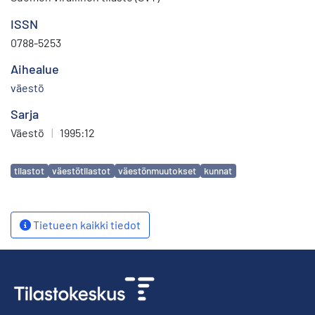
ISSN
0788-5253
Aihealue
väestö
Sarja
Väestö
|
1995:12
Avainsanat
tilastot
väestötilastot
väestönmuutokset
kunnat
Tietueen kaikki tiedot