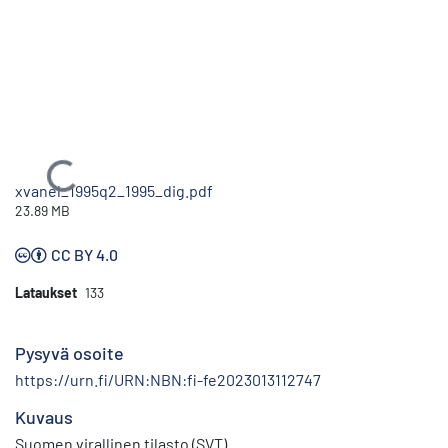
Ladataan...
xvanel_1995q2_1995_dig.pdf
23.89 MB
CC BY 4.0
Lataukset
133
Pysyvä osoite
https://urn.fi/URN:NBN:fi-fe2023013112747
Kuvaus
Suomen virallinen tilasto (SVT)