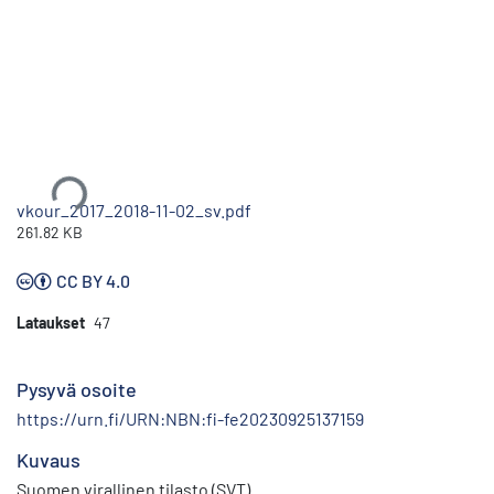
Ladataan...
vkour_2017_2018-11-02_sv.pdf
261.82 KB
CC BY 4.0
Lataukset
47
Pysyvä osoite
https://urn.fi/URN:NBN:fi-fe20230925137159
Kuvaus
Suomen virallinen tilasto (SVT)