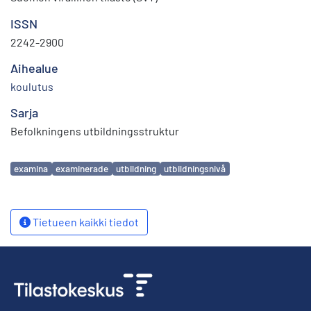
ISSN
2242-2900
Aihealue
koulutus
Sarja
Befolkningens utbildningsstruktur
Avainsanat
examina
examinerade
utbildning
utbildningsnivå
Tietueen kaikki tiedot