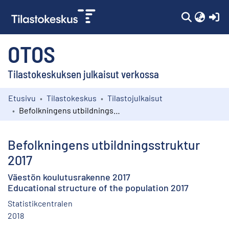
(c
OTOS
Tilastokeskuksen julkaisut verkossa
Etusivu
Tilastokeskus
Tilastojulkaisut
Kokoelmat
Befolkningens utbildningsstruktur 2017
Selaa
Befolkningens utbildningsstruktur
2017
Väestön koulutusrakenne 2017
Educational structure of the population 2017
Statistikcentralen
2018