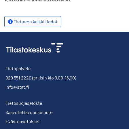
Tietueen kaikki tiedot
Tietopalvelu
029 551 2220
(arkisin klo 9.00-16.00)
info@stat.fi
Tietosuojaseloste
Saavutettavuusseloste
Evästeasetukset