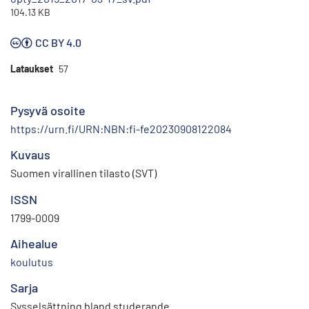
104.13 KB
CC BY 4.0
Lataukset
57
Pysyvä osoite
https://urn.fi/URN:NBN:fi-fe20230908122084
Kuvaus
Suomen virallinen tilasto (SVT)
ISSN
1799-0009
Aihealue
koulutus
Sarja
Sysselsättning bland studerande