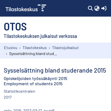
(c
OTOS
Tilastokeskuksen julkaisut verkossa
Etusivu
Tilastokeskus
Tilastojulkaisut
Kokoelmat
Sysselsättning bland studerande 2015
Selaa
Sysselsättning bland studerande 2015
Opiskelijoiden työssäkäynti 2015
Employment of students 2015
Statistikcentralen
2017
opty_2015_2017-03-17_sv.pdf