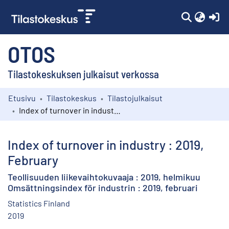
(c
OTOS
Tilastokeskuksen julkaisut verkossa
Etusivu
Tilastokeskus
Tilastojulkaisut
Kokoelmat
Index of turnover in industry : 2019, February
Selaa
Index of turnover in industry : 2019,
February
Teollisuuden liikevaihtokuvaaja : 2019, helmikuu
Omsättningsindex för industrin : 2019, februari
Statistics Finland
2019