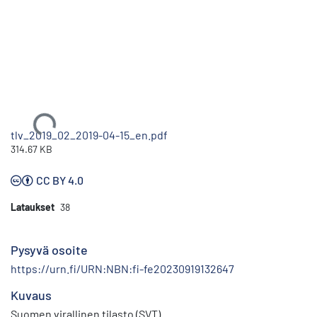
Ladataan...
tlv_2019_02_2019-04-15_en.pdf
314.67 KB
CC BY 4.0
Lataukset
38
Pysyvä osoite
https://urn.fi/URN:NBN:fi-fe20230919132647
Kuvaus
Suomen virallinen tilasto (SVT)