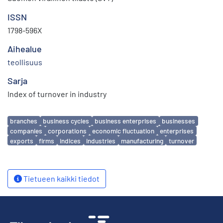
ISSN
1798-596X
Aihealue
teollisuus
Sarja
Index of turnover in industry
Avainsanat
branches
business cycles
business enterprises
businesses
companies
corporations
economic fluctuation
enterprises
exports
firms
indices
industries
manufacturing
turnover
Tietueen kaikki tiedot