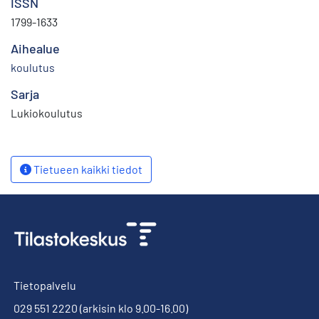
ISSN
1799-1633
Aihealue
koulutus
Sarja
Lukiokoulutus
Tietueen kaikki tiedot
Tietopalvelu
029 551 2220
(arkisin klo 9.00-16.00)