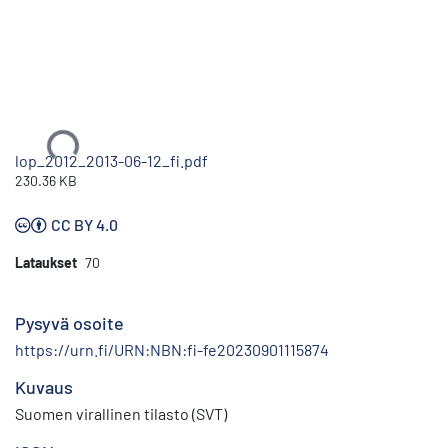
Ladataan...
lop_2012_2013-06-12_fi.pdf
230.36 KB
CC BY 4.0
Lataukset
70
Pysyvä osoite
https://urn.fi/URN:NBN:fi-fe20230901115874
Kuvaus
Suomen virallinen tilasto (SVT)