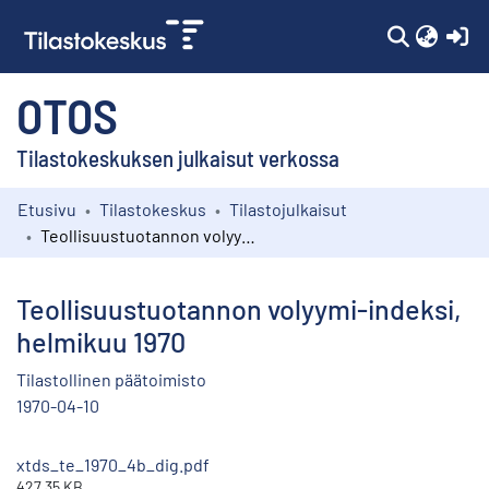
(c
OTOS
Tilastokeskuksen julkaisut verkossa
Etusivu
Tilastokeskus
Tilastojulkaisut
Kokoelmat
Teollisuustuotannon volyymi-indeksi, helmikuu 1970
Selaa
Teollisuustuotannon volyymi-indeksi,
helmikuu 1970
Tilastollinen päätoimisto
1970-04-10
xtds_te_1970_4b_dig.pdf
427.35 KB