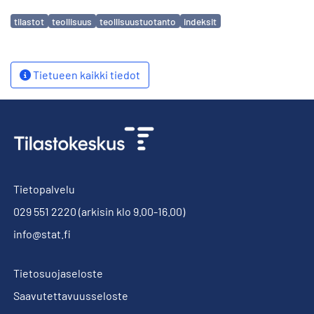
Avainsanat
tilastot
teollisuus
teollisuustuotanto
indeksit
Tietueen kaikki tiedot
Tietopalvelu
029 551 2220
(arkisin klo 9.00-16.00)
info@stat.fi
Tietosuojaseloste
Saavutettavuusseloste