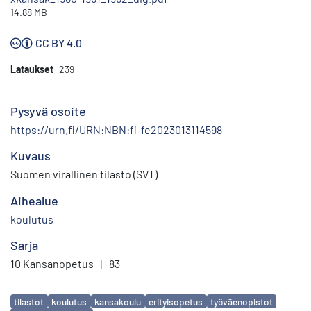
14.88 MB
CC BY 4.0
Lataukset
239
Pysyvä osoite
https://urn.fi/URN:NBN:fi-fe2023013114598
Kuvaus
Suomen virallinen tilasto (SVT)
Aihealue
koulutus
Sarja
10 Kansanopetus
|
83
Avainsanat
tilastot
koulutus
kansakoulu
erityisopetus
työväenopistot