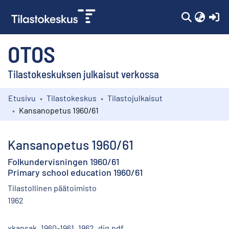
(c
OTOS
Tilastokeskuksen julkaisut verkossa
Etusivu
Tilastokeskus
Tilastojulkaisut
Kokoelmat
Kansanopetus 1960/61
Selaa
Kansanopetus 1960/61
Folkundervisningen 1960/61
Primary school education 1960/61
Tilastollinen päätoimisto
1962
xkansak_1960-1961_1962_dig.pdf