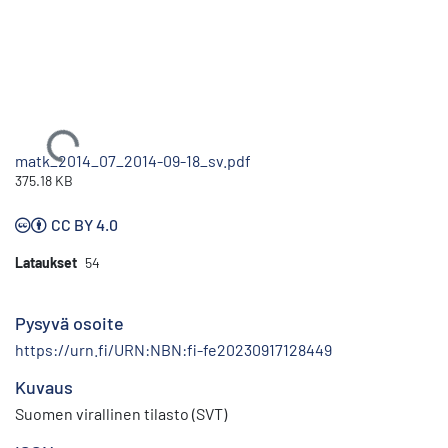
Ladataan...
matk_2014_07_2014-09-18_sv.pdf
375.18 KB
CC BY 4.0
Lataukset
54
Pysyvä osoite
https://urn.fi/URN:NBN:fi-fe20230917128449
Kuvaus
Suomen virallinen tilasto (SVT)