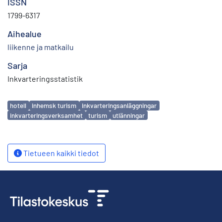
ISSN
1799-6317
Aihealue
liikenne ja matkailu
Sarja
Inkvarteringsstatistik
Avainsanat
hotell
inhemsk turism
inkvarteringsanläggningar
inkvarteringsverksamhet
turism
utlänningar
Tietueen kaikki tiedot