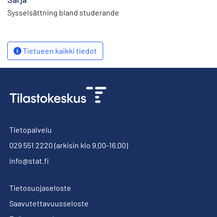
Sysselsättning bland studerande
Tietueen kaikki tiedot
Tietopalvelu
029 551 2220
(arkisin klo 9.00-16.00)
info@stat.fi
Tietosuojaseloste
Saavutettavuusseloste