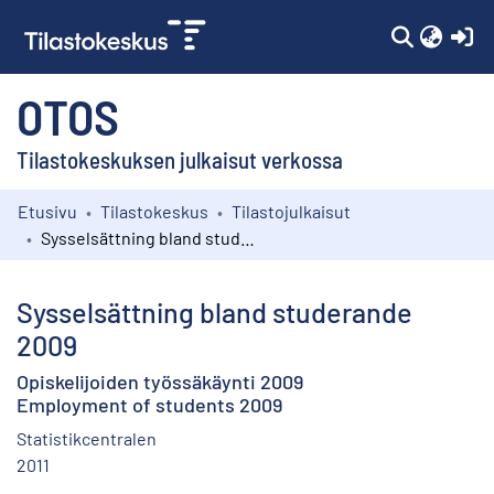
(c
OTOS
Tilastokeskuksen julkaisut verkossa
Etusivu
Tilastokeskus
Tilastojulkaisut
Kokoelmat
Sysselsättning bland studerande 2009
Selaa
Sysselsättning bland studerande
2009
Opiskelijoiden työssäkäynti 2009
Employment of students 2009
Statistikcentralen
2011