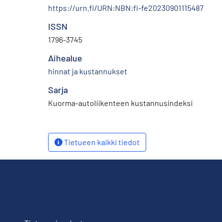
https://urn.fi/URN:NBN:fi-fe20230901115487
ISSN
1796-3745
Aihealue
hinnat ja kustannukset
Sarja
Kuorma-autoliikenteen kustannusindeksi
Tietueen kaikki tiedot