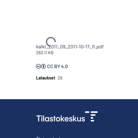
Ladataan...
kalki_2011_09_2011-10-17_fi.pdf
263.11 KB
CC BY 4.0
Lataukset
29