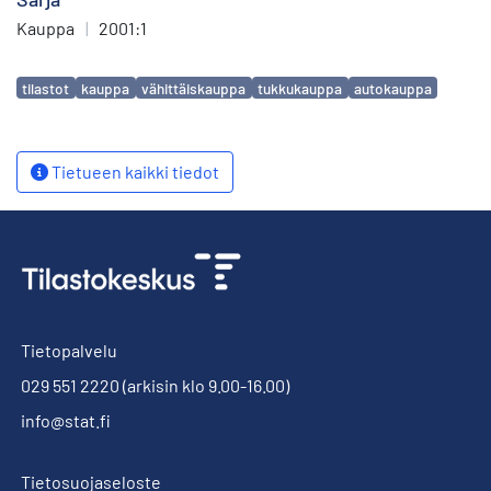
Kauppa
|
2001:1
Avainsanat
tilastot
kauppa
vähittäiskauppa
tukkukauppa
autokauppa
Tietueen kaikki tiedot
Tietopalvelu
029 551 2220
(arkisin klo 9.00-16.00)
info@stat.fi
Tietosuojaseloste