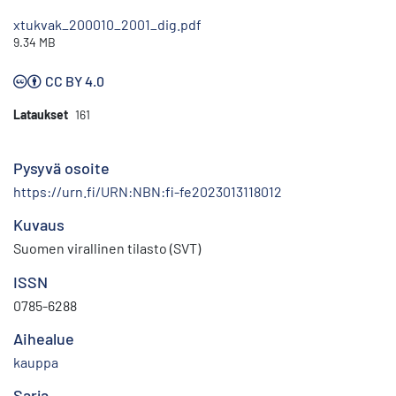
xtukvak_200010_2001_dig.pdf
9.34 MB
CC BY 4.0
Lataukset
161
Pysyvä osoite
https://urn.fi/URN:NBN:fi-fe2023013118012
Kuvaus
Suomen virallinen tilasto (SVT)
ISSN
0785-6288
Aihealue
kauppa
Sarja