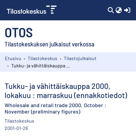
(c
OTOS
Tilastokeskuksen julkaisut verkossa
Etusivu
Tilastokeskus
Tilastojulkaisut
Kokoelmat
Tukku- ja vähittäiskauppa 2000, lokakuu : marraskuu (ennakkotiedot)
Selaa
Tukku- ja vähittäiskauppa 2000,
lokakuu : marraskuu (ennakkotiedot)
Wholesale and retail trade 2000, October :
November (preliminary figures)
Tilastokeskus
2001-01-26