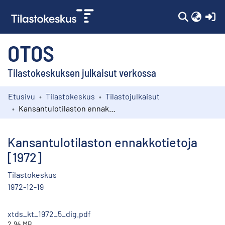
(c
OTOS
Tilastokeskuksen julkaisut verkossa
Etusivu
Tilastokeskus
Tilastojulkaisut
Kokoelmat
Kansantulotilaston ennakkotietoja [1972]
Selaa
Kansantulotilaston ennakkotietoja
[1972]
Tilastokeskus
1972-12-19
xtds_kt_1972_5_dig.pdf
2.94 MB