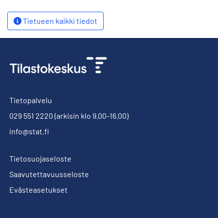
Tietueen kaikki tiedot
Tietopalvelu
029 551 2220
(arkisin klo 9.00-16.00)
info@stat.fi
Tietosuojaseloste
Saavutettavuusseloste
Evästeasetukset