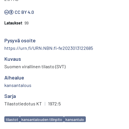
CC BY 4.0
Lataukset
99
Pysyvä osoite
https://urn.fi/URN:NBN:fi-fe2023013122685
Kuvaus
Suomen virallinen tilasto (SVT)
Aihealue
kansantalous
Sarja
Tilastotiedotus KT
|
1972:5
Avainsanat
tilastot
kansantalouden tilinpito
kansantulo