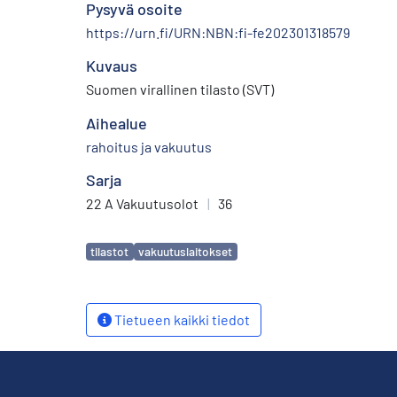
Pysyvä osoite
https://urn.fi/URN:NBN:fi-fe202301318579
Kuvaus
Suomen virallinen tilasto (SVT)
Aihealue
rahoitus ja vakuutus
Sarja
22 A Vakuutusolot
|
36
Avainsanat
tilastot
vakuutuslaitokset
Tietueen kaikki tiedot