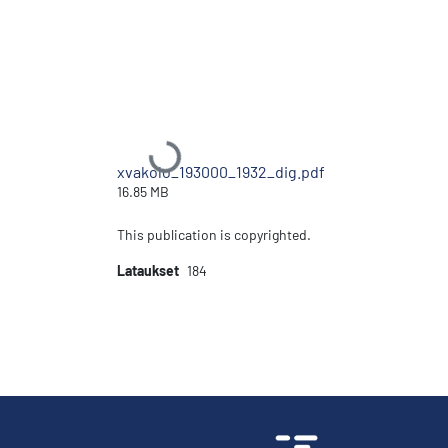
Ladataan...
xvakolo_193000_1932_dig.pdf
16.85 MB
This publication is copyrighted.
Lataukset
184