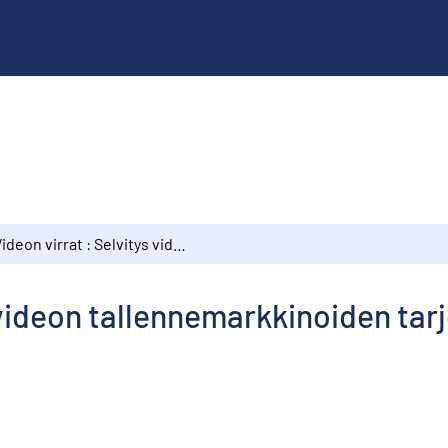
Videon virrat : Selvitys videon tallennemarkkinoiden tarjonnasta, jakelusta ja tuotannosta
 videon tallennemarkkinoiden tarj