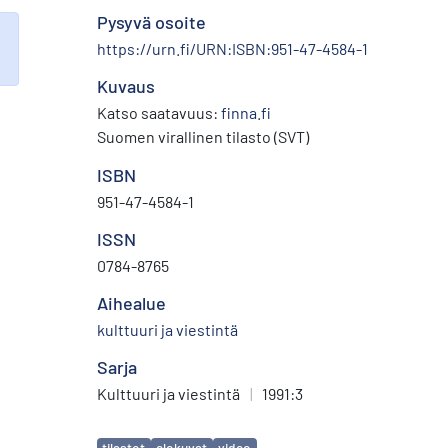
Pysyvä osoite
https://urn.fi/URN:ISBN:951-47-4584-1
Kuvaus
Katso saatavuus:
finna.fi
Suomen virallinen tilasto (SVT)
ISBN
951-47-4584-1
ISSN
0784-8765
Aihealue
kulttuuri ja viestintä
Sarja
Kulttuuri ja viestintä
|
1991:3
Avainsanat
tilastot
elokuvat
video