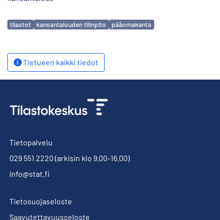
Avainsanat
tilastot
kansantalouden tilinpito
pääomakanta
Tietueen kaikki tiedot
Tietopalvelu
029 551 2220
(arkisin klo 9.00-16.00)
info@stat.fi
Tietosuojaseloste
Saavutettavuusseloste