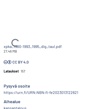
Ladataan...
xpka_1960-1993_1995_dig_taul.pdf
27.46 MB
CC BY 4.0
Lataukset
157
Pysyvä osoite
https://urn.fi/URN:NBN:fi-fe2023013122621
Aihealue
kansantalous