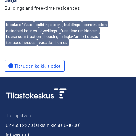
Buildings and free-time residences
Avainsanat
blocks of flats
building stock
buildings
construction
detached houses
dwellings
free-time residences
house construction
housing
single-family houses
terraced houses
vacation homes
Tietueen kaikki tiedot
Tietopalvelu
029 551 2220
(arkisin klo 9.00-16.00)
info@stat.fi