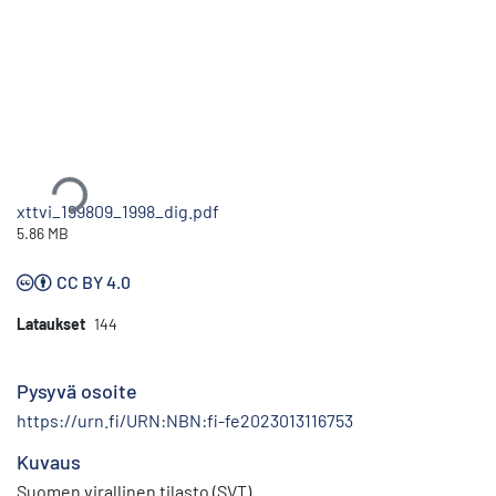
Ladataan...
xttvi_199809_1998_dig.pdf
5.86 MB
CC BY 4.0
Lataukset
144
Pysyvä osoite
https://urn.fi/URN:NBN:fi-fe2023013116753
Kuvaus
Suomen virallinen tilasto (SVT)