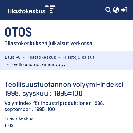
(c
OTOS
Tilastokeskuksen julkaisut verkossa
Etusivu
Tilastokeskus
Tilastojulkaisut
Kokoelmat
Teollisuustuotannon volyymi-indeksi 1998, syyskuu : 1995=100
Selaa
Teollisuustuotannon volyymi-indeksi
1998, syyskuu : 1995=100
Volymindex för industriproduktionen 1998,
september : 1995=100
Tilastokeskus
1998