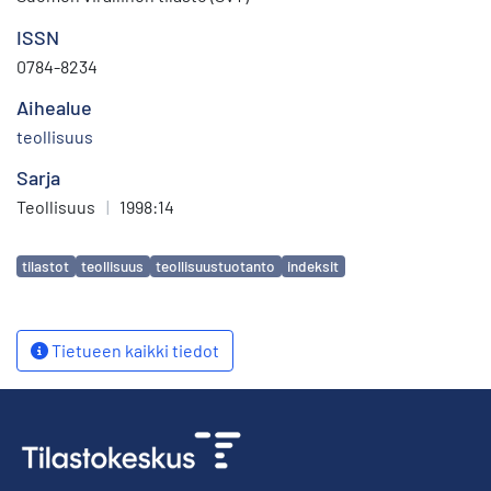
ISSN
0784-8234
Aihealue
teollisuus
Sarja
Teollisuus
|
1998:14
Avainsanat
tilastot
teollisuus
teollisuustuotanto
indeksit
Tietueen kaikki tiedot