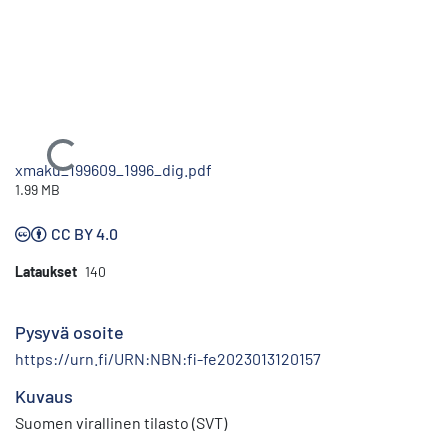
Ladataan...
xmaku_199609_1996_dig.pdf
1.99 MB
CC BY 4.0
Lataukset
140
Pysyvä osoite
https://urn.fi/URN:NBN:fi-fe2023013120157
Kuvaus
Suomen virallinen tilasto (SVT)