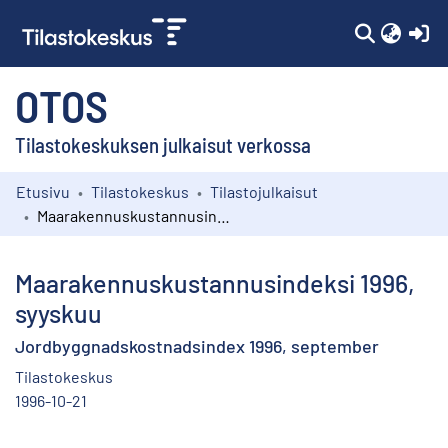
(c
OTOS
Tilastokeskuksen julkaisut verkossa
Etusivu
Tilastokeskus
Tilastojulkaisut
Kokoelmat
Maarakennuskustannusindeksi 1996, syyskuu
Selaa
Maarakennuskustannusindeksi 1996,
syyskuu
Jordbyggnadskostnadsindex 1996, september
Tilastokeskus
1996-10-21