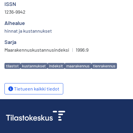
ISSN
1236-9942
Aihealue
hinnat ja kustannukset
Sarja
Maarakennuskustannusindeksi
|
1996:9
Avainsanat
tilastot
kustannukset
indeksit
maarakennus
tienrakennus
Tietueen kaikki tiedot