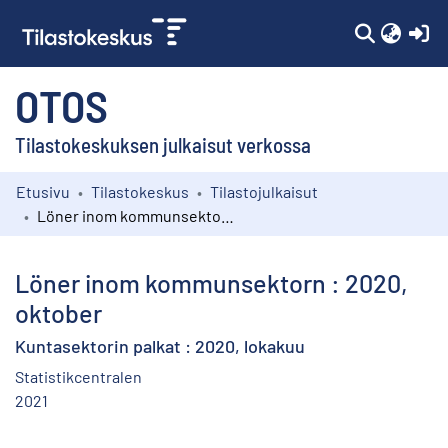
(c
OTOS
Tilastokeskuksen julkaisut verkossa
Etusivu
Tilastokeskus
Tilastojulkaisut
Kokoelmat
Löner inom kommunsektorn : 2020, oktober
Selaa
Löner inom kommunsektorn : 2020,
oktober
Kuntasektorin palkat : 2020, lokakuu
Statistikcentralen
2021