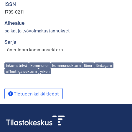
ISSN
1799-0211
Aihealue
palkat ja työvoimakustannukset
Sarja
Löner inom kommunsektorn
Avainsanat
inkomstnivå
kommuner
kommunsektorn
löner
löntagare
offentliga sektorn
yrken
Tietueen kaikki tiedot