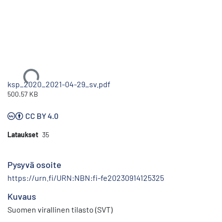
Ladataan...
ksp_2020_2021-04-29_sv.pdf
500.57 KB
CC BY 4.0
Lataukset
35
Pysyvä osoite
https://urn.fi/URN:NBN:fi-fe20230914125325
Kuvaus
Suomen virallinen tilasto (SVT)