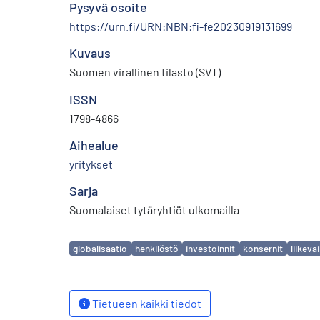
Pysyvä osoite
https://urn.fi/URN:NBN:fi-fe20230919131699
Kuvaus
Suomen virallinen tilasto (SVT)
ISSN
1798-4866
Aihealue
yritykset
Sarja
Suomalaiset tytäryhtiöt ulkomailla
Avainsanat
globalisaatio
henkilöstö
investoinnit
konsernit
liikeva
Tietueen kaikki tiedot