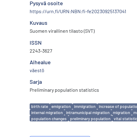
Pysyvä osoite
https://urn.fi/URN:NBN:fi-fe20230925137041
Kuvaus
Suomen virallinen tilasto (SVT)
ISSN
2243-3627
Aihealue
väestö
Sarja
Preliminary population statistics
Avainsanat
birth rate
emigration
immigration
increase of populati
internal migration
intramunicipal migration
migration
mo
population changes
preliminary population
vital statisti