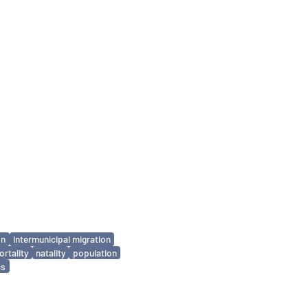
on
intermunicipal migration
rtality
natality
population
cs