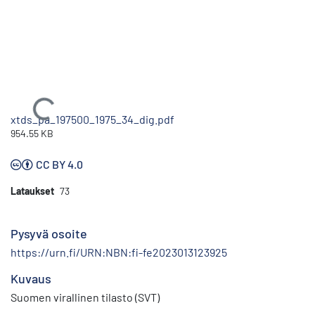
Ladataan...
xtds_pa_197500_1975_34_dig.pdf
954.55 KB
CC BY 4.0
Lataukset
73
Pysyvä osoite
https://urn.fi/URN:NBN:fi-fe2023013123925
Kuvaus
Suomen virallinen tilasto (SVT)