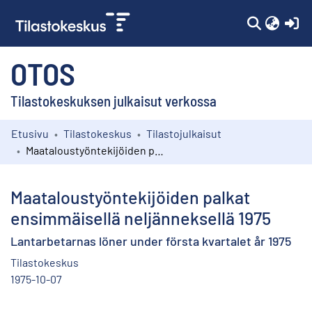
(c
OTOS
Tilastokeskuksen julkaisut verkossa
Etusivu
Tilastokeskus
Tilastojulkaisut
Kokoelmat
Maataloustyöntekijöiden palkat ensimmäisellä neljänneksellä 1975
Selaa
Maataloustyöntekijöiden palkat
ensimmäisellä neljänneksellä 1975
Lantarbetarnas löner under första kvartalet år 1975
Tilastokeskus
1975-10-07