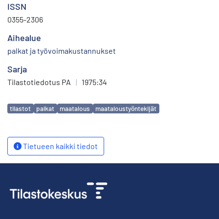
ISSN
0355-2306
Aihealue
palkat ja työvoimakustannukset
Sarja
Tilastotiedotus PA
|
1975:34
Avainsanat
tilastot
palkat
maatalous
maataloustyöntekijät
Tietueen kaikki tiedot