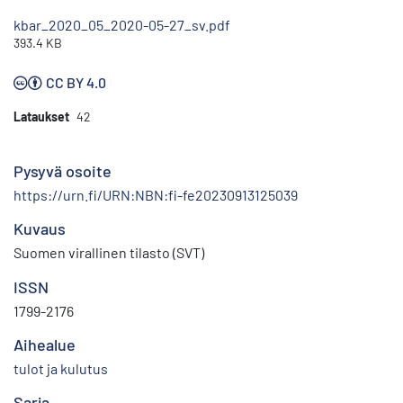
kbar_2020_05_2020-05-27_sv.pdf
393.4 KB
CC BY 4.0
Lataukset
42
Pysyvä osoite
https://urn.fi/URN:NBN:fi-fe20230913125039
Kuvaus
Suomen virallinen tilasto (SVT)
ISSN
1799-2176
Aihealue
tulot ja kulutus
Sarja