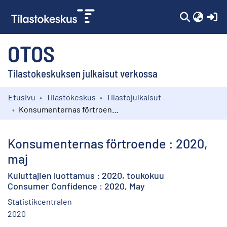
(c
OTOS
Tilastokeskuksen julkaisut verkossa
Etusivu
Tilastokeskus
Tilastojulkaisut
Kokoelmat
Konsumenternas förtroende : 2020, maj
Selaa
Konsumenternas förtroende : 2020,
maj
Kuluttajien luottamus : 2020, toukokuu
Consumer Confidence : 2020, May
Statistikcentralen
2020