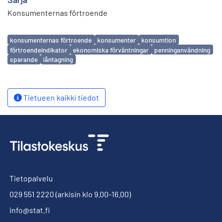
Konsumenternas förtroende
Avainsanat
konsumenternas förtroende
konsumenter
konsumtion
förtroendeindikator
ekonomiska förväntningar
penninganvändning
sparande
låntagning
Tietueen kaikki tiedot
Tietopalvelu
029 551 2220
(arkisin klo 9.00-16.00)
info@stat.fi