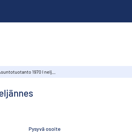
Asuntotuotanto 1970 I neljännes
eljännes
Pysyvä osoite