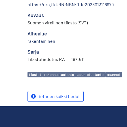
https://urn.fi/URN:NBN:fi-fe2023013118979
Kuvaus
Suomen virallinen tilasto (SVT)
Aihealue
rakentaminen
Sarja
Tilastotiedotus RA
|
1970:11
Avainsanat
tilastot
rakennustuotanto
asuntotuotanto
asunnot
Tietueen kaikki tiedot