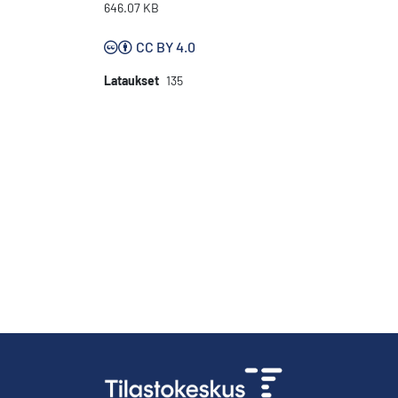
646.07 KB
CC BY 4.0
Lataukset
135