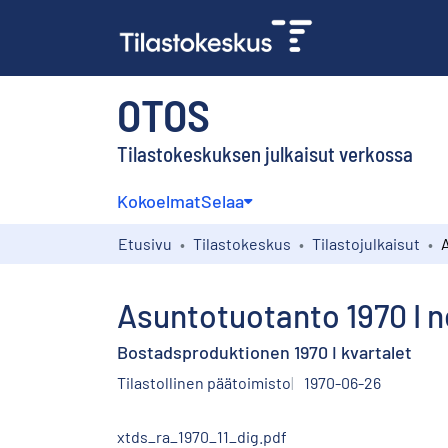
OTOS
Tilastokeskuksen julkaisut verkossa
Kokoelmat
Selaa
Etusivu
Tilastokeskus
Tilastojulkaisut
Asuntotuotanto 1970 I n
Bostadsproduktionen 1970 I kvartalet
Tilastollinen päätoimisto
1970-06-26
xtds_ra_1970_11_dig.pdf