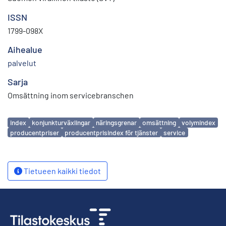
ISSN
1799-098X
Aihealue
palvelut
Sarja
Omsättning inom servicebranschen
Avainsanat
index
konjunkturväxlingar
näringsgrenar
omsättning
volymindex
producentpriser
producentprisindex för tjänster
service
Tietueen kaikki tiedot