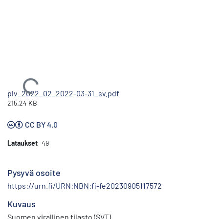
Ladataan...
plv_2022_02_2022-03-31_sv.pdf
215.24 KB
CC BY 4.0
Lataukset
49
Pysyvä osoite
https://urn.fi/URN:NBN:fi-fe20230905117572
Kuvaus
Suomen virallinen tilasto (SVT)