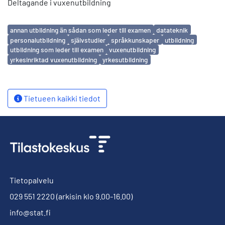
Deltagande i vuxenutbildning
Avainsanat
annan utbildning än sådan som leder till examen
datateknik
personalutbildning
självstudier
språkkunskaper
utbildning
utbildning som leder till examen
vuxenutbildning
yrkesinriktad vuxenutbildning
yrkesutbildning
Tietueen kaikki tiedot
Tietopalvelu
029 551 2220
(arkisin klo 9.00-16.00)
info@stat.fi