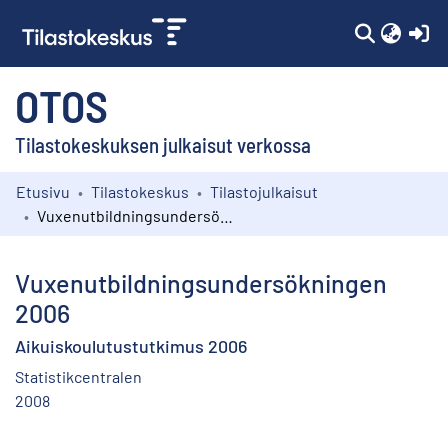
(c
OTOS
Tilastokeskuksen julkaisut verkossa
Etusivu
Tilastokeskus
Tilastojulkaisut
Kokoelmat
Vuxenutbildningsundersökningen 2006
Selaa
Vuxenutbildningsundersökningen
2006
Aikuiskoulutustutkimus 2006
Statistikcentralen
2008