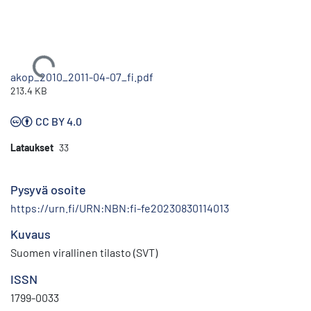
Ladataan...
akop_2010_2011-04-07_fi.pdf
213.4 KB
CC BY 4.0
Lataukset
33
Pysyvä osoite
https://urn.fi/URN:NBN:fi-fe20230830114013
Kuvaus
Suomen virallinen tilasto (SVT)
ISSN
1799-0033