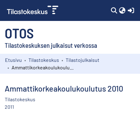
(c
OTOS
Tilastokeskuksen julkaisut verkossa
Etusivu
Tilastokeskus
Tilastojulkaisut
Kokoelmat
Ammattikorkeakoulukoulutus 2010
Selaa
Ammattikorkeakoulukoulutus 2010
Tilastokeskus
2011