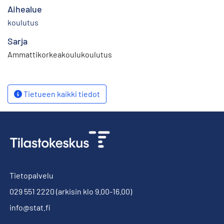
Aihealue
koulutus
Sarja
Ammattikorkeakoulukoulutus
Tietueen kaikki tiedot
Tietopalvelu
029 551 2220
(arkisin klo 9.00-16.00)
info@stat.fi