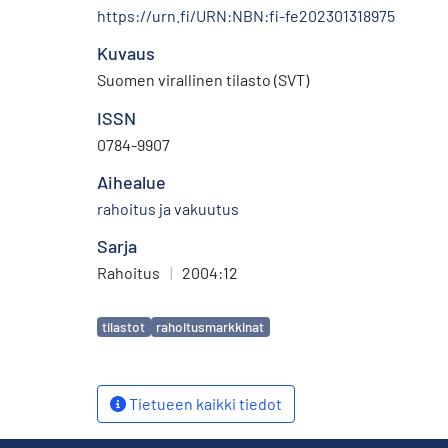
https://urn.fi/URN:NBN:fi-fe202301318975
Kuvaus
Suomen virallinen tilasto (SVT)
ISSN
0784-9907
Aihealue
rahoitus ja vakuutus
Sarja
Rahoitus
|
2004:12
Avainsanat
tilastot
rahoitusmarkkinat
Tietueen kaikki tiedot