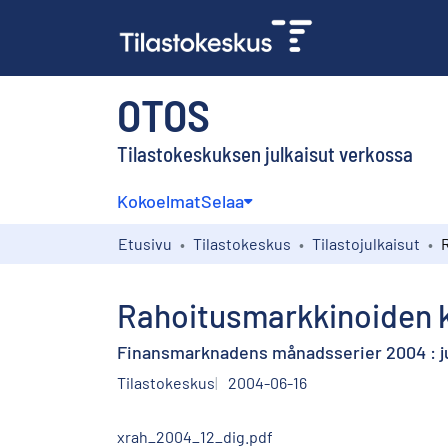
OTOS
Tilastokeskuksen julkaisut verkossa
Kokoelmat
Selaa
Etusivu
Tilastokeskus
Tilastojulkaisut
Rahoitusmarkkinoiden k
Finansmarknadens månadsserier 2004 : j
Tilastokeskus
2004-06-16
xrah_2004_12_dig.pdf