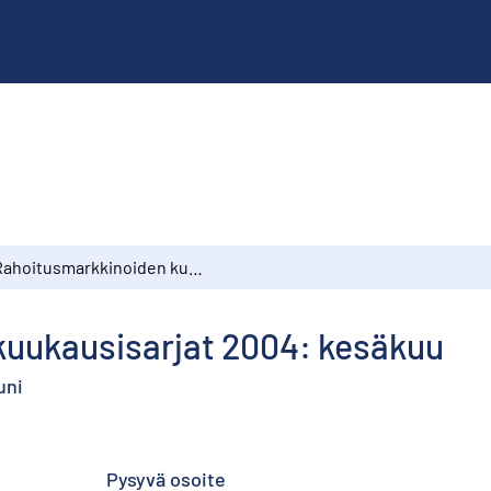
Rahoitusmarkkinoiden kuukausisarjat 2004: kesäkuu
uukausisarjat 2004: kesäkuu
uni
Pysyvä osoite