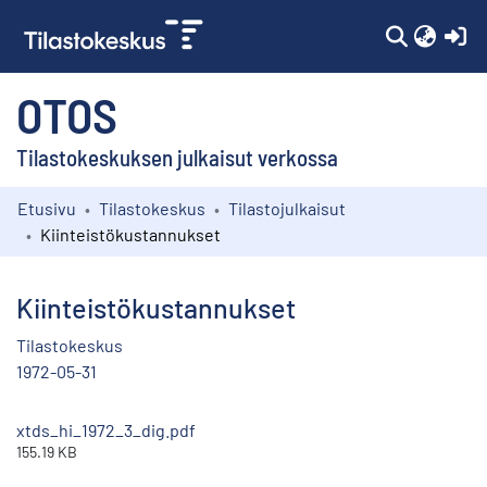
(c
OTOS
Tilastokeskuksen julkaisut verkossa
Etusivu
Tilastokeskus
Tilastojulkaisut
Kokoelmat
Kiinteistökustannukset
Selaa
Kiinteistökustannukset
Tilastokeskus
1972-05-31
xtds_hi_1972_3_dig.pdf
155.19 KB