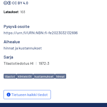
CC BY 4.0
Lataukset
103
Pysyvä osoite
https://urn.fi/URN:NBN:fi-fe2023032132696
Aihealue
hinnat ja kustannukset
Sarja
Tilastotiedotus HI
|
1972:3
Avainsanat
tilastot
kiinteistöt
kustannukset
hinnat
Tietueen kaikki tiedot