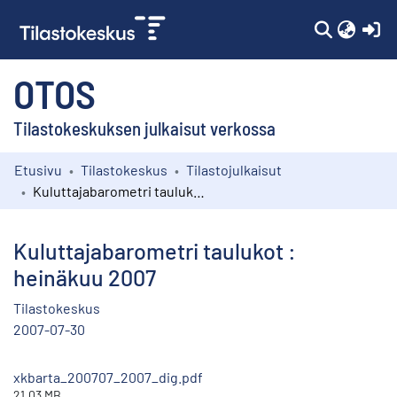
(c
OTOS
Tilastokeskuksen julkaisut verkossa
Etusivu
Tilastokeskus
Tilastojulkaisut
Kokoelmat
Kuluttajabarometri taulukot : heinäkuu 2007
Selaa
Kuluttajabarometri taulukot :
heinäkuu 2007
Tilastokeskus
2007-07-30
xkbarta_200707_2007_dig.pdf
21.03 MB