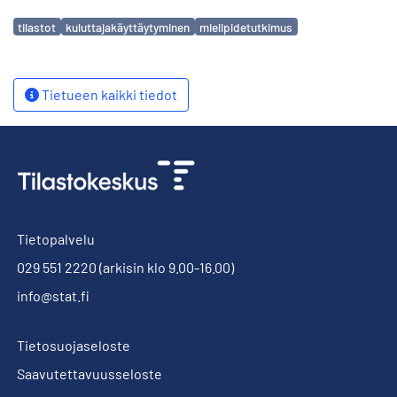
Avainsanat
tilastot
kuluttajakäyttäytyminen
mielipidetutkimus
Tietueen kaikki tiedot
Tietopalvelu
029 551 2220
(arkisin klo 9.00-16.00)
info@stat.fi
Tietosuojaseloste
Saavutettavuusseloste