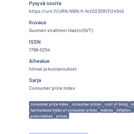
Pysyvä osoite
https://urn.fi/URN:NBN:fi-fe20230913124545
Kuvaus
Suomen virallinen tilasto (SVT)
ISSN
1799-0254
Aihealue
hinnat ja kustannukset
Sarja
Consumer price index
Avainsanat
consumer price index
consumer prices
cost of living
c
harmonised index of consumer prices
indices
inflation
price indices
prices