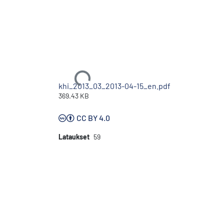
Ladataan...
khi_2013_03_2013-04-15_en.pdf
369.43 KB
CC BY 4.0
Lataukset
59