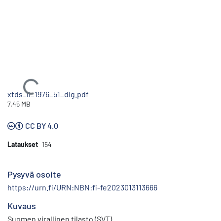
Ladataan...
xtds_li_1976_51_dig.pdf
7.45 MB
CC BY 4.0
Lataukset
154
Pysyvä osoite
https://urn.fi/URN:NBN:fi-fe2023013113666
Kuvaus
Suomen virallinen tilasto (SVT)