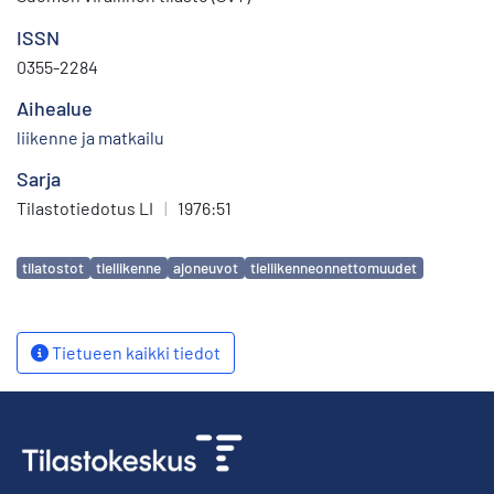
ISSN
0355-2284
Aihealue
liikenne ja matkailu
Sarja
Tilastotiedotus LI
|
1976:51
Avainsanat
tilatostot
tieliikenne
ajoneuvot
tieliikenneonnettomuudet
Tietueen kaikki tiedot