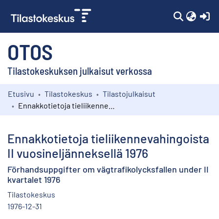
(c
OTOS
Tilastokeskuksen julkaisut verkossa
Etusivu
Tilastokeskus
Tilastojulkaisut
Kokoelmat
Ennakkotietoja tieliikennevahingoista II vuosineljänneksellä 1976
Selaa
Ennakkotietoja tieliikennevahingoista
II vuosineljänneksellä 1976
Förhandsuppgifter om vägtrafikolycksfallen under II
kvartalet 1976
Tilastokeskus
1976-12-31