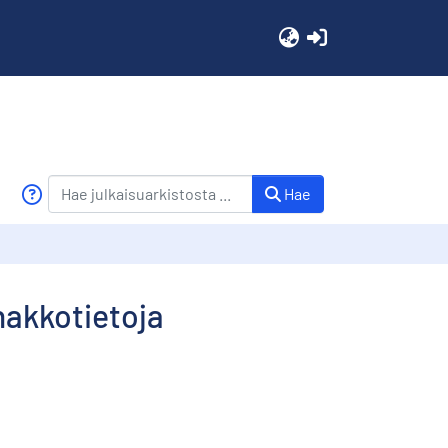
(current)
Hae
nnakkotietoja