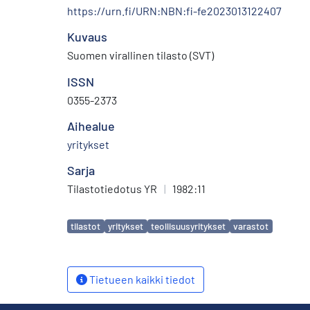
https://urn.fi/URN:NBN:fi-fe2023013122407
Kuvaus
Suomen virallinen tilasto (SVT)
ISSN
0355-2373
Aihealue
yritykset
Sarja
Tilastotiedotus YR
|
1982:11
Avainsanat
tilastot
yritykset
teollisuusyritykset
varastot
Tietueen kaikki tiedot