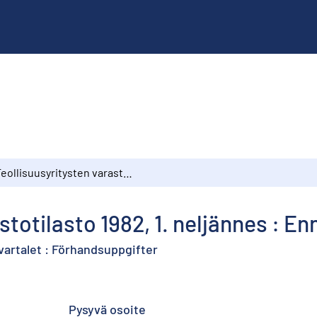
Teollisuusyritysten varastotilasto 1982, 1. neljännes : Ennakkotietoja
stotilasto 1982, 1. neljännes : E
kvartalet : Förhandsuppgifter
Pysyvä osoite