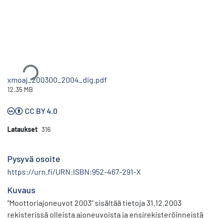
Ladataan...
xmoaj_200300_2004_dig.pdf
12.35 MB
CC BY 4.0
Lataukset
316
Pysyvä osoite
https://urn.fi/URN:ISBN:952-467-291-X
Kuvaus
’’Moottoriajoneuvot 2003” sisältää tietoja 31.12.2003
rekisterissä olleista ajoneuvoista ja ensirekisteröinneistä