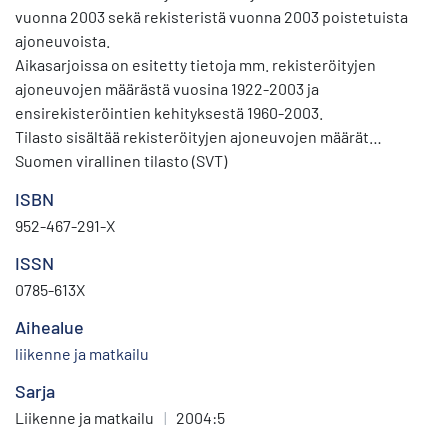
vuonna 2003 sekä rekisteristä vuonna 2003 poistetuista
ajoneuvoista.
Aikasarjoissa on esitetty tietoja mm. rekisteröityjen
ajoneuvojen määrästä vuosina 1922-2003 ja
ensirekisteröintien kehityksestä 1960-2003.
Tilasto sisältää rekisteröityjen ajoneuvojen määrät
kunnittain ja henkilöautotiheydet kunnittain 1 000 asukasta
Suomen virallinen tilasto (SVT)
kohti sekä yleisimmät merkit ja niiden ensirekisteröinnit.
ISBN
Tilasto sisältää lisäksi mm. tietoja ajoneuvojen painoista.
952-467-291-X
ISSN
0785-613X
Aihealue
liikenne ja matkailu
Sarja
Liikenne ja matkailu
|
2004:5