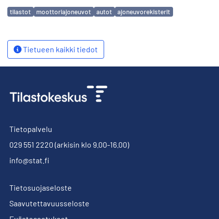
Avainsanat
tilastot
moottoriajoneuvot
autot
ajoneuvorekisterit
Tietueen kaikki tiedot
Tietopalvelu
029 551 2220
(arkisin klo 9.00-16.00)
info@stat.fi
Tietosuojaseloste
Saavutettavuusseloste
Evästeasetukset