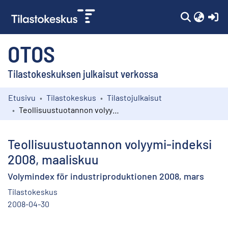
(c
OTOS
Tilastokeskuksen julkaisut verkossa
Etusivu
Tilastokeskus
Tilastojulkaisut
Kokoelmat
Teollisuustuotannon volyymi-indeksi 2008, maaliskuu
Selaa
Teollisuustuotannon volyymi-indeksi
2008, maaliskuu
Volymindex för industriproduktionen 2008, mars
Tilastokeskus
2008-04-30