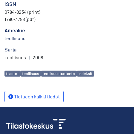
ISSN
0784-8234 (print)
1796-3788 (pdf)
Aihealue
teollisuus
Sarja
Teollisuus
|
2008
Avainsanat
tilastot
teollisuus
teollisuustuotanto
indeksit
Tietueen kaikki tiedot