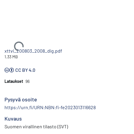
Ladataan...
xttvi_200803_2008_dig.pdf
1.33 MB
CC BY 4.0
Lataukset
96
Pysyvä osoite
https://urn.fi/URN:NBN:fi-fe2023013116628
Kuvaus
Suomen virallinen tilasto (SVT)