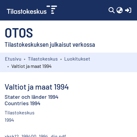
(c
OTOS
Tilastokeskuksen julkaisut verkossa
Etusivu
Tilastokeskus
Luokitukset
Kokoelmat
Valtiot ja maat 1994
Selaa
Valtiot ja maat 1994
Stater och länder 1994
Countries 1994
Tilastokeskus
1994
xksk12_199400_1994_dig.pdf