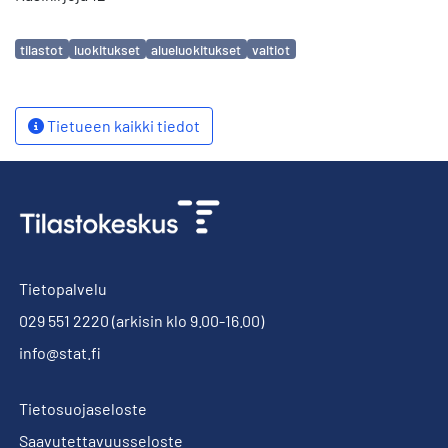
Avainsanat
tilastot
luokitukset
alueluokitukset
valtiot
Tietueen kaikki tiedot
Tietopalvelu
029 551 2220
(arkisin klo 9.00-16.00)
info@stat.fi
Tietosuojaseloste
Saavutettavuusseloste