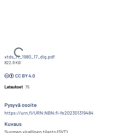
Ladataan...
xtds_rt_1980_17_dig.pdf
822.9 KB
CC BY 4.0
Lataukset
75
Pysyvä osoite
https://urn.fi/URN:NBN:fi-fe202301319484
Kuvaus
Suomen virallinen tilasto (SVT)