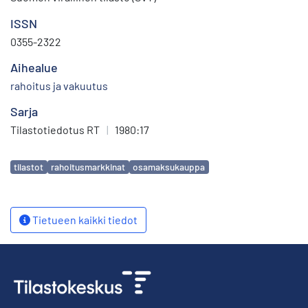
ISSN
0355-2322
Aihealue
rahoitus ja vakuutus
Sarja
Tilastotiedotus RT
|
1980:17
Avainsanat
tilastot
rahoitusmarkkinat
osamaksukauppa
Tietueen kaikki tiedot