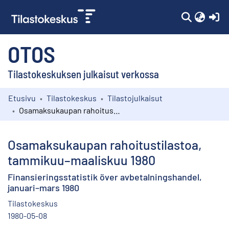
(c
OTOS
Tilastokeskuksen julkaisut verkossa
Etusivu
Tilastokeskus
Tilastojulkaisut
Kokoelmat
Osamaksukaupan rahoitustilastoa, tammikuu–maaliskuu 1980
Selaa
Osamaksukaupan rahoitustilastoa,
tammikuu–maaliskuu 1980
Finansieringsstatistik över avbetalningshandel,
januari–mars 1980
Tilastokeskus
1980-05-08