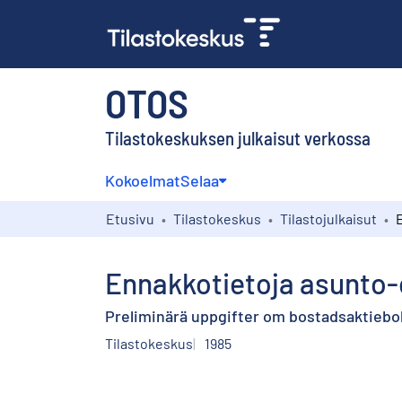
OTOS
Tilastokeskuksen julkaisut verkossa
Kokoelmat
Selaa
Etusivu
Tilastokeskus
Tilastojulkaisut
Ennakkotietoja asunto-o
Preliminärä uppgifter om bostadsaktiebola
Tilastokeskus
1985