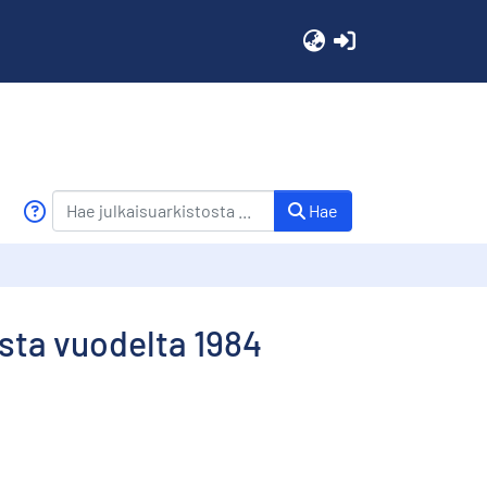
(current)
Hae
ista vuodelta 1984