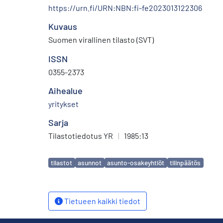
https://urn.fi/URN:NBN:fi-fe2023013122306
Kuvaus
Suomen virallinen tilasto (SVT)
ISSN
0355-2373
Aihealue
yritykset
Sarja
Tilastotiedotus YR
|
1985:13
Avainsanat
tilastot
asunnot
asunto-osakeyhtiöt
tilinpäätös
Tietueen kaikki tiedot