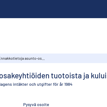
Ennakkotietoja asunto-osakeyhtiöiden tuotoista ja kuluista vuodelta 1984
sakeyhtiöiden tuotoista ja kulu
gens intäkter och utgifter för år 1984
Pysyvä osoite