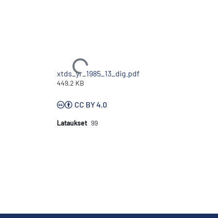
Ladataan...
xtds_yr_1985_13_dig.pdf
449.2 KB
CC BY 4.0
Lataukset
99