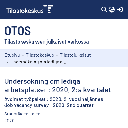
(c
OTOS
Tilastokeskuksen julkaisut verkossa
Etusivu
Tilastokeskus
Tilastojulkaisut
Kokoelmat
Undersökning om lediga arbetsplatser : 2020, 2:a kvartalet
Selaa
Undersökning om lediga
arbetsplatser : 2020, 2:a kvartalet
Avoimet työpaikat : 2020, 2. vuosineljännes
Job vacancy survey : 2020, 2nd quarter
Statistikcentralen
2020