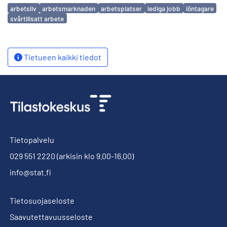
Avainsanat
arbetsliv
arbetsmarknaden
arbetsplatser
lediga jobb
löntagare
svårtillsatt arbete
Tietueen kaikki tiedot
Tietopalvelu
029 551 2220
(arkisin klo 9.00-16.00)
info@stat.fi
Tietosuojaseloste
Saavutettavuusseloste