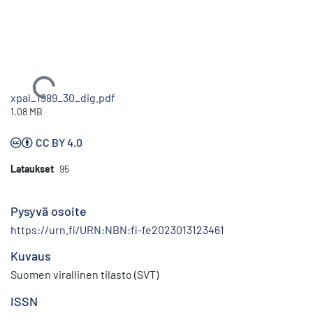
Ladataan...
xpal_1989_30_dig.pdf
1.08 MB
CC BY 4.0
Lataukset
95
Pysyvä osoite
https://urn.fi/URN:NBN:fi-fe2023013123461
Kuvaus
Suomen virallinen tilasto (SVT)
ISSN