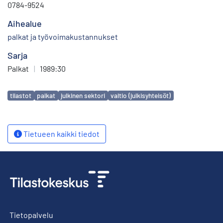
0784-9524
Aihealue
palkat ja työvoimakustannukset
Sarja
Palkat
|
1989:30
Avainsanat
tilastot
palkat
julkinen sektori
valtio (julkisyhteisöt)
Tietueen kaikki tiedot
Tietopalvelu