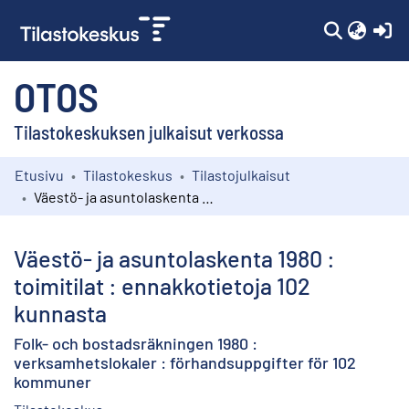
(c
OTOS
Tilastokeskuksen julkaisut verkossa
Etusivu
Tilastokeskus
Tilastojulkaisut
Kokoelmat
Väestö- ja asuntolaskenta 1980 : toimitilat : ennakkotietoja 102 kunnasta
Selaa
Väestö- ja asuntolaskenta 1980 :
toimitilat : ennakkotietoja 102
kunnasta
Folk- och bostadsräkningen 1980 :
verksamhetslokaler : förhandsuppgifter för 102
kommuner