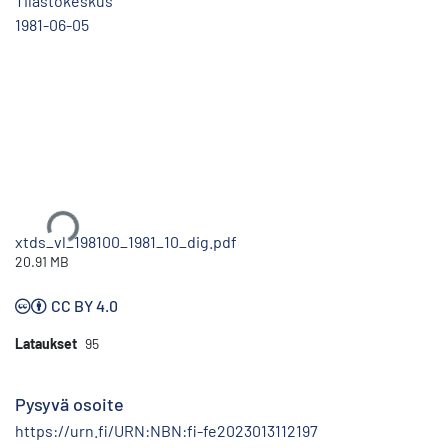
Tilastokeskus
1981-06-05
Ladataan...
xtds_vl_198100_1981_10_dig.pdf
20.91 MB
CC BY 4.0
Lataukset
95
Pysyvä osoite
https://urn.fi/URN:NBN:fi-fe2023013112197