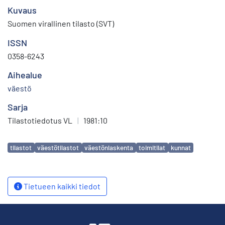
Kuvaus
Suomen virallinen tilasto (SVT)
ISSN
0358-6243
Aihealue
väestö
Sarja
Tilastotiedotus VL
|
1981:10
Avainsanat
tilastot
väestötilastot
väestönlaskenta
toimitilat
kunnat
Tietueen kaikki tiedot