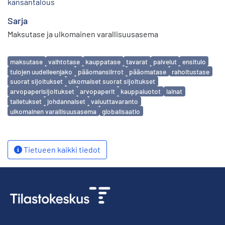
kansantalous
Sarja
Maksutase ja ulkomainen varallisuusasema
Avainsanat
maksutase
vaihtotase
kauppatase
tavarat
palvelut
ensitulo
tulojen uudelleenjako
pääomansiirrot
pääomatase
rahoitustase
suorat sijoitukset
ulkomaiset suorat sijoitukset
arvopaperisijoitukset
arvopaperit
kauppaluotot
lainat
talletukset
johdannaiset
valuuttavaranto
ulkomainen varallisuusasema
globalisaatio
Tietueen kaikki tiedot