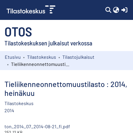
(c
OTOS
Tilastokeskuksen julkaisut verkossa
Etusivu
Tilastokeskus
Tilastojulkaisut
Kokoelmat
Tieliikenneonnettomuustilasto : 2014, heinäkuu
Selaa
Tieliikenneonnettomuustilasto : 2014,
heinäkuu
Tilastokeskus
2014
ton_2014_07_2014-08-21_fi.pdf
252.12 KB