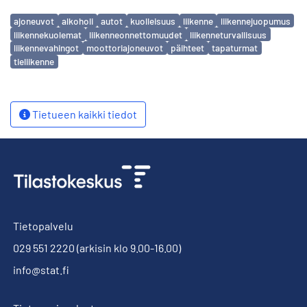
Avainsanat
ajoneuvot
alkoholi
autot
kuolleisuus
liikenne
liikennejuopumus
liikennekuolemat
liikenneonnettomuudet
liikenneturvallisuus
liikennevahingot
moottoriajoneuvot
päihteet
tapaturmat
tieliikenne
Tietueen kaikki tiedot
Tietopalvelu
029 551 2220
(arkisin klo 9.00-16.00)
info@stat.fi